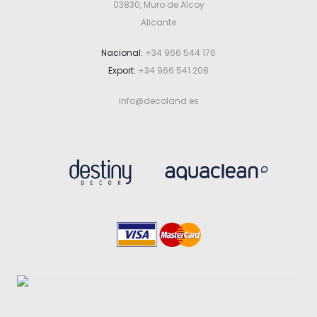
03830, Muro de Alcoy
s
Alicante
e
Nacional:
+34 966 544 176
Export:
+34 966 541 208
n
info@decoland.es