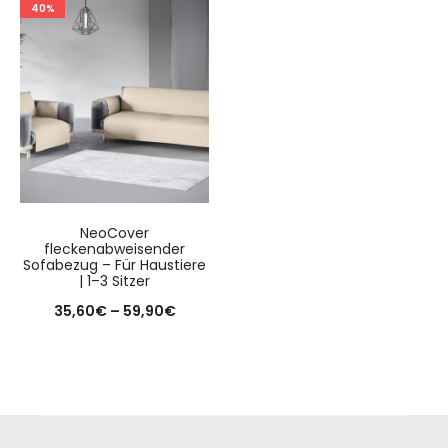
40%
NeoCover
fleckenabweisender
Sofabezug – Für Haustiere
| 1–3 Sitzer
35,60
€
–
59,90
€