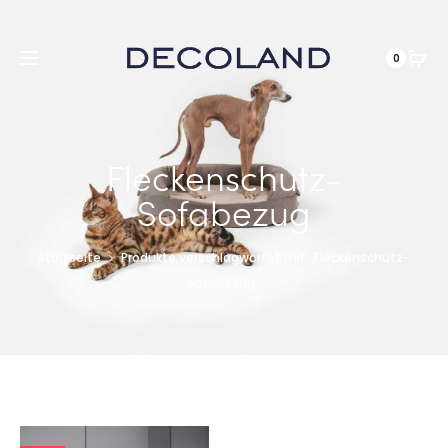
DE
0
Fleckenschutz-
Sofabezug
Startseite
Produkte verschlagwortet mit „Fleckenschutz-
Sofabezug“