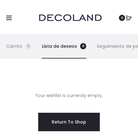
ES
0
Carrito
Lista de deseos
Seguimiento de p
0
0
W
Your wishlist is currently empty.
i
s
Return To Shop
h