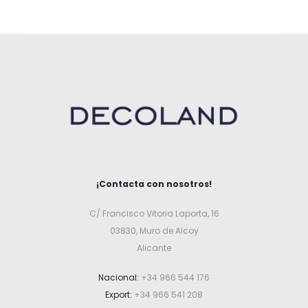
l
i
s
t
¡Contacta con nosotros!
C/ Francisco Vitoria Laporta, 16
03830, Muro de Alcoy
Alicante
Nacional:
+34 966 544 176
Export:
+34 966 541 208